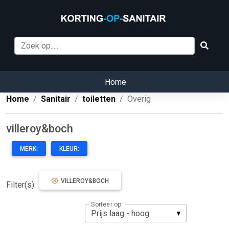
Home
Home
Sanitair
toiletten
Overig
villeroy&boch
MERK:
KLEUR:
VILLEROY&BOCH
Filter(s):
Sorteer op: