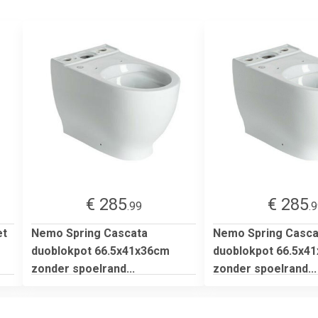
€ 285
€ 285
.99
.
et
Nemo Spring Cascata
Nemo Spring Casca
duoblokpot 66.5x41x36cm
duoblokpot 66.5x4
zonder spoelrand...
zonder spoelrand...