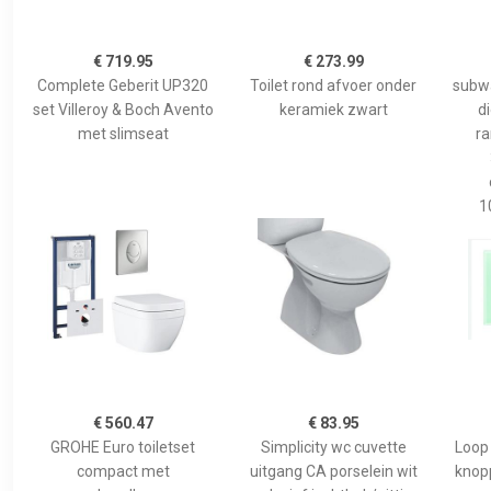
€ 719.95
€ 273.99
Complete Geberit UP320
Toilet rond afvoer onder
subwa
set Villeroy & Boch Avento
keramiek zwart
d
met slimseat
ra
1
€ 560.47
€ 83.95
GROHE Euro toiletset
Simplicity wc cuvette
Loop
compact met
uitgang CA porselein wit
knop