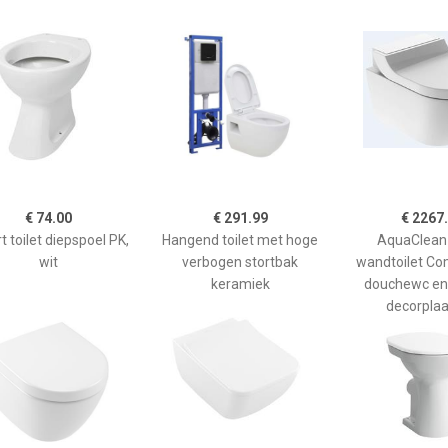
€ 74.00
€ 291.99
€ 2267
 toilet diepspoel PK,
Hangend toilet met hoge
AquaClean
wit
verbogen stortbak
wandtoilet Co
keramiek
douchewc en 
decorplaat