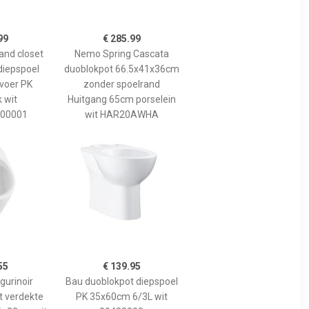
99
€ 285.99
and closet
Nemo Spring Cascata
iepspoel
duoblokpot 66.5x41x36cm
voer PK
zonder spoelrand
 wit
Huitgang 65cm porselein
00001
wit HAR20AWHA
55
€ 139.95
gurinoir
Bau duoblokpot diepspoel
t verdekte
PK 35x60cm 6/3L wit