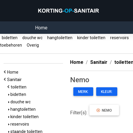
Home
bidetten
douche wc
hangtoiletten
kinder toiletten
reservoirs
toebehoren
Overig
Home
Sanitair
toilette
Home
Nemo
Sanitair
toiletten
MERK:
KLEUR:
bidetten
douche wc
hangtoiletten
NEMO
Filter(s):
kinder toiletten
reservoirs
staande toiletten