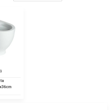
99
ta
1x36cm