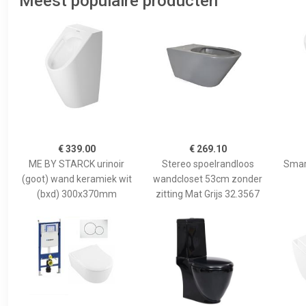
Meest populaire producten
€ 339.00
€ 269.10
ME BY STARCK urinoir
Stereo spoelrandloos
Smart
(goot) wand keramiek wit
wandcloset 53cm zonder
(bxd) 300x370mm
zitting Mat Grijs 32.3567