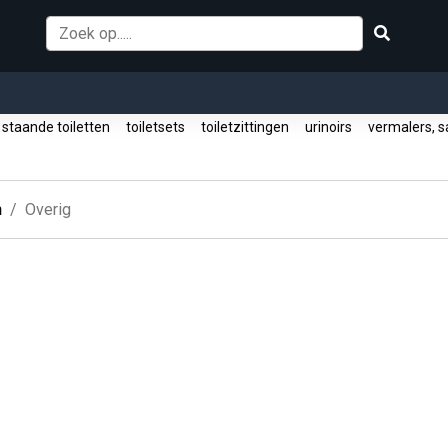
staande toiletten
toiletsets
toiletzittingen
urinoirs
vermalers, s
n
Overig