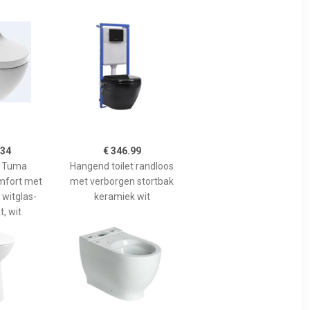
.34
€ 346.99
 Tuma
Hangend toilet randloos
mfort met
met verborgen stortbak
witglas-
keramiek wit
, wit