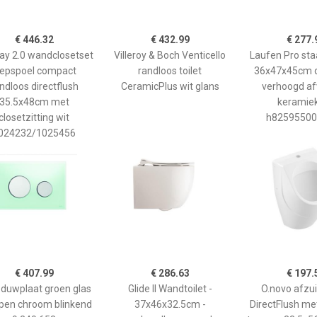
€ 446.32
€ 432.99
€ 277.
y 2.0 wandclosetset
Villeroy & Boch Venticello
Laufen Pro sta
iepspoel compact
randloos toilet
36x47x45cm d
ndloos directflush
CeramicPlus wit glans
verhoogd af
35.5x48cm met
keramiek
closetzitting wit
h82595500
024232/1025456
€ 407.99
€ 286.63
€ 197.
 duwplaat groen glas
Glide II Wandtoilet -
O.novo afzui
pen chroom blinkend
37x46x32.5cm -
DirectFlush me