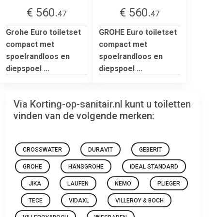
€ 560.
€ 560.
47
47
Grohe Euro toiletset
GROHE Euro toiletset
compact met
compact met
spoelrandloos en
spoelrandloos en
diepspoel ...
diepspoel ...
Via Korting-op-sanitair.nl kunt u toiletten
vinden van de volgende merken:
CROSSWATER
DURAVIT
GEBERIT
GROHE
HANSGROHE
IDEAL STANDARD
JIKA
LAUFEN
NEMO
PLIEGER
TECE
VIDAXL
VILLEROY & BOCH