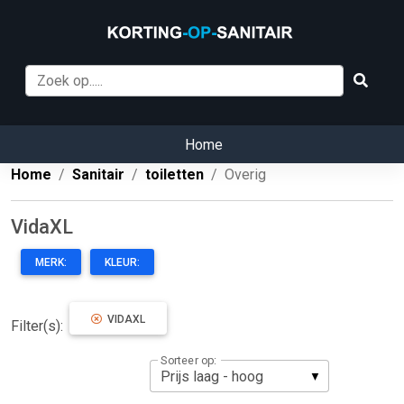
Home
Home
Sanitair
toiletten
Overig
VidaXL
MERK:
KLEUR:
VIDAXL
Filter(s):
Sorteer op: