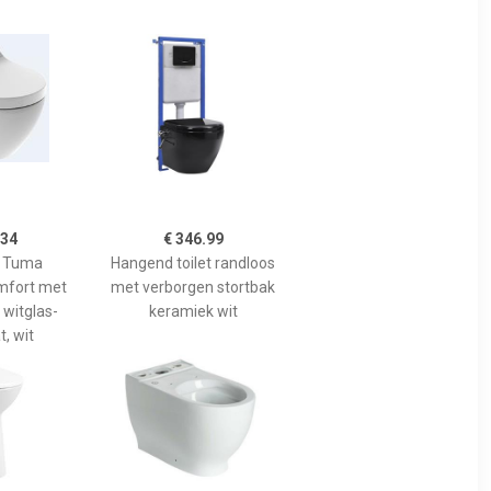
.34
€ 346.99
 Tuma
Hangend toilet randloos
mfort met
met verborgen stortbak
witglas-
keramiek wit
, wit