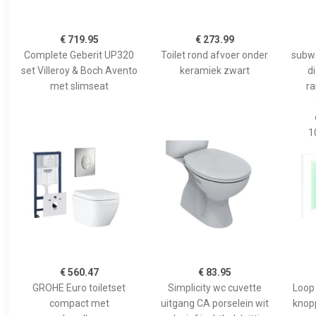
€ 719.95
€ 273.99
Complete Geberit UP320
Toilet rond afvoer onder
subwa
set Villeroy & Boch Avento
keramiek zwart
d
met slimseat
ra
1
€ 560.47
€ 83.95
GROHE Euro toiletset
Simplicity wc cuvette
Loop
compact met
uitgang CA porselein wit
knop