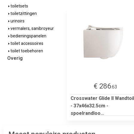
toiletsets
toiletzittingen
urinoirs
vermalers, sanibroyeur
bedieningspanelen
toilet accessoires
toilet toebehoren
Overig
€ 286
.63
Crosswater Glide II Wandtoi
- 37x46x32.5cm -
spoelrandloo...