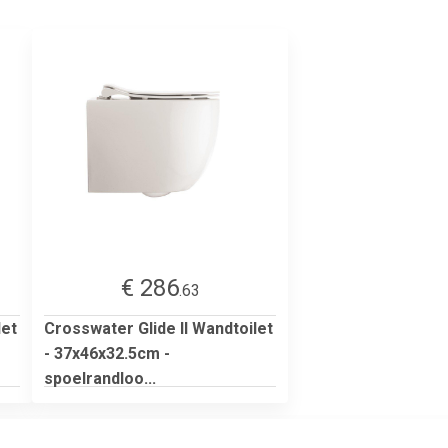
€ 286
.63
let
Crosswater Glide II Wandtoilet
- 37x46x32.5cm -
spoelrandloo...