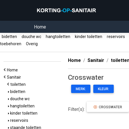
Home
bidetten
douche wc
hangtoiletten
kinder toiletten
reservoirs
toebehoren
Overig
Home
Sanitair
toilette
Home
Crosswater
Sanitair
toiletten
MERK:
KLEUR:
bidetten
douche wc
hangtoiletten
CROSSWATER
Filter(s):
kinder toiletten
reservoirs
staande toiletten