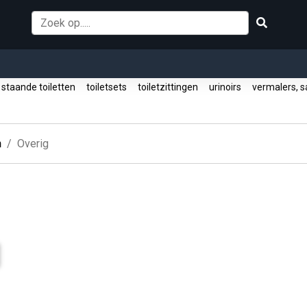
staande toiletten
toiletsets
toiletzittingen
urinoirs
vermalers, s
n
Overig