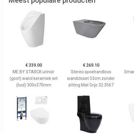
Meest populaire producten
€ 339.00
€ 269.10
ME BY STARCK urinoir
Stereo spoelrandloos
Smart
(goot) wand keramiek wit
wandcloset 53cm zonder
(bxd) 300x370mm
zitting Mat Grijs 32.3567