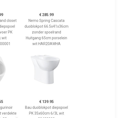
99
€ 285.99
and closet
Nemo Spring Cascata
iepspoel
duoblokpot 66.5x41x36cm
voer PK
zonder spoelrand
 wit
Huitgang 65cm porselein
00001
wit HAR20AWHA
55
€ 139.95
gurinoir
Bau duoblokpot diepspoel
t verdekte
PK 35x60cm 6/3L wit