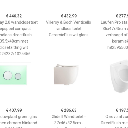
€ 446.32
€ 432.99
€ 277.
y 2.0 wandclosetset
Villeroy & Boch Venticello
Laufen Pro sta
iepspoel compact
randloos toilet
36x47x45cm d
ndloos directflush
CeramicPlus wit glans
verhoogd af
35.5x48cm met
keramiek
closetzitting wit
h82595500
024232/1025456
€ 407.99
€ 286.63
€ 197.
 duwplaat groen glas
Glide II Wandtoilet -
O.novo afzui
pen chroom blinkend
37x46x32.5cm -
DirectFlush me