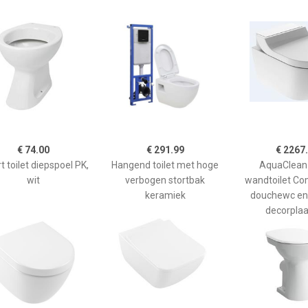
€ 74.00
€ 291.99
€ 2267
 toilet diepspoel PK,
Hangend toilet met hoge
AquaClean
wit
verbogen stortbak
wandtoilet Co
keramiek
douchewc en 
decorplaat