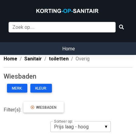
Home
Home
Sanitair
toiletten
Overig
Wiesbaden
MERK:
KLEUR:
WIESBADEN
Filter(s):
Sorteer op: