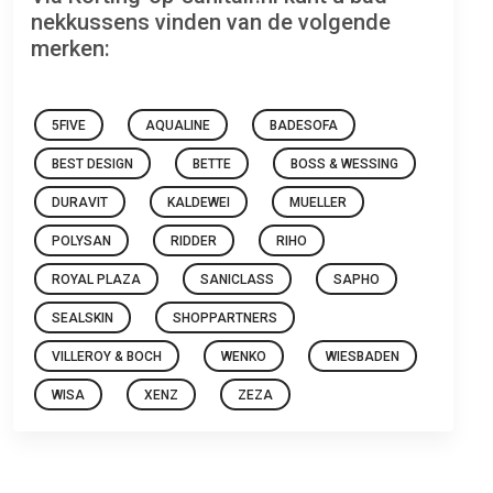
nekkussens vinden van de volgende
merken:
5FIVE
AQUALINE
BADESOFA
BEST DESIGN
BETTE
BOSS & WESSING
DURAVIT
KALDEWEI
MUELLER
POLYSAN
RIDDER
RIHO
ROYAL PLAZA
SANICLASS
SAPHO
SEALSKIN
SHOPPARTNERS
VILLEROY & BOCH
WENKO
WIESBADEN
WISA
XENZ
ZEZA