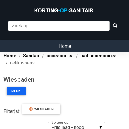
Home
Home
Sanitair
accessoires
bad accessoires
nekkussens
Wiesbaden
MERK:
WIESBADEN
Filter(s):
Sorteer op: