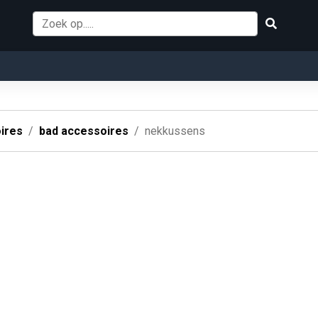
ires
bad accessoires
nekkussens