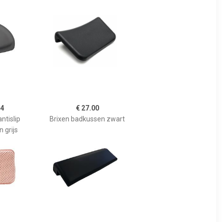
54
€ 27.00
ntislip
Brixen badkussen zwart
 grijs