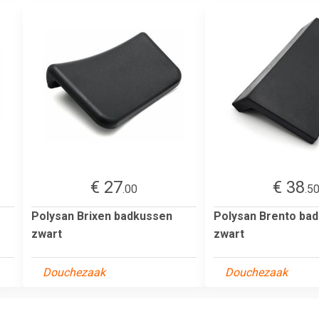
€ 27
€ 38
.00
.5
Polysan Brixen badkussen
Polysan Brento ba
zwart
zwart
Douchezaak
Douchezaak