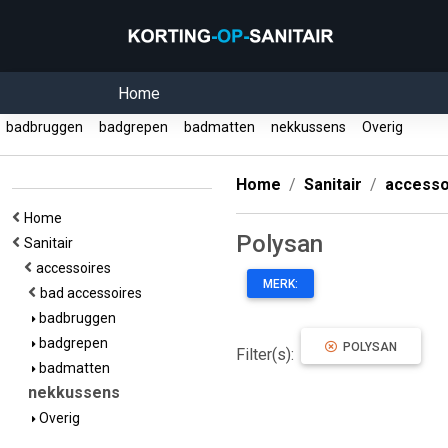
Home
badbruggen
badgrepen
badmatten
nekkussens
Overig
Home
Sanitair
accesso
Home
Polysan
Sanitair
accessoires
MERK:
bad accessoires
badbruggen
badgrepen
POLYSAN
Filter(s):
badmatten
nekkussens
Overig