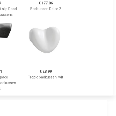
9
€ 177.06
-slip Rood
Badkussen Dolce 2
kussens
71
€ 28.99
Space
Tropic badkussen, wit
Badkussen
t