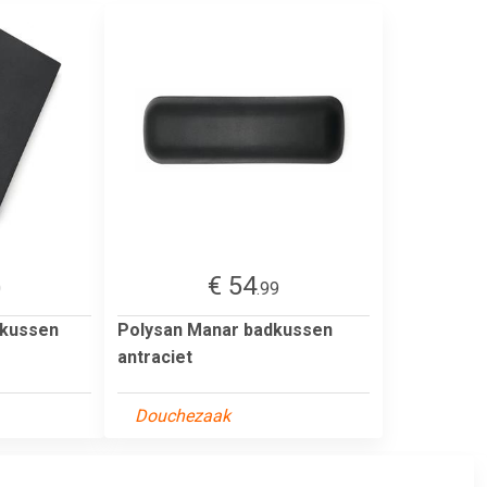
€ 54
0
.99
dkussen
Polysan Manar badkussen
antraciet
Douchezaak