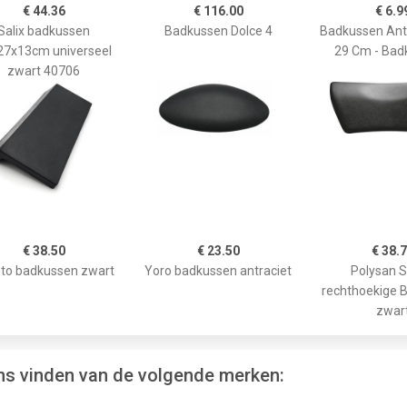
€ 44.36
€ 116.00
€ 6.9
Salix badkussen
Badkussen Dolce 4
Badkussen Anti
27x13cm universeel
29 Cm - Bad
zwart 40706
€ 38.50
€ 23.50
€ 38.
to badkussen zwart
Yoro badkussen antraciet
Polysan 
rechthoekige 
zwar
ens vinden van de volgende merken: