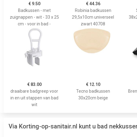
€ 9.50
€ 44.36
Badkussen - met
Robinia badkussen
zuignappen - wit - 33 x 25
29,5x10cm universeel
38x
cm - voor in bad -
zwart 40708
€ 83.00
€ 12.10
draaibare badgreep voor
Tecno badkussen
Bren
in en uit stappen van bad
30x20cm beige
wit
Via Korting-op-sanitair.nl kunt u bad nekkuss