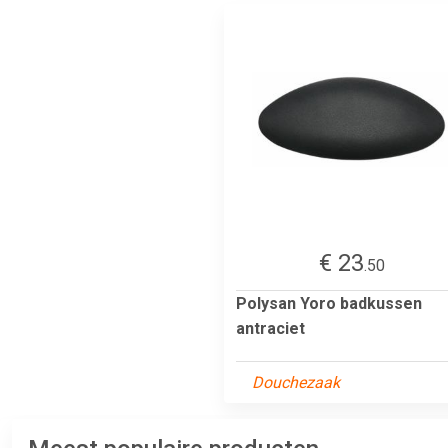
€ 23
.50
Polysan Yoro badkussen
antraciet
Douchezaak