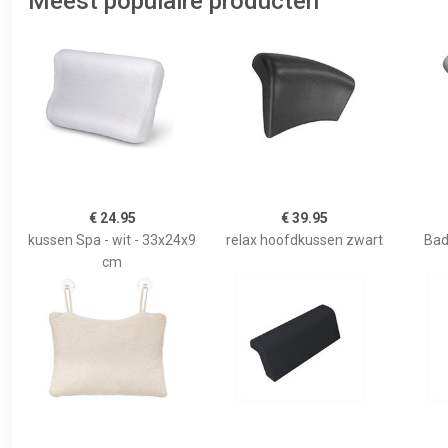
Meest populaire producten
€ 24.95
€ 39.95
kussen Spa - wit - 33x24x9
relax hoofdkussen zwart
Bad
cm