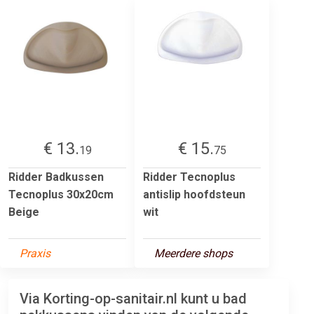
€ 13.
€ 15.
19
75
Ridder Badkussen
Ridder Tecnoplus
Tecnoplus 30x20cm
antislip hoofdsteun
Beige
wit
Praxis
Meerdere shops
Via Korting-op-sanitair.nl kunt u bad