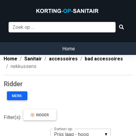
Home
Home
Sanitair
accessoires
bad accessoires
nekkussens
Ridder
MERK:
RIDDER
Filter(s):
Sorteer op: