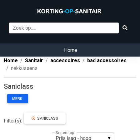
Home
Home
Sanitair
accessoires
bad accessoires
nekkussens
Saniclass
MERK:
SANICLASS
Filter(s):
Sorteer op: