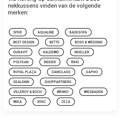
nekkussens vinden van de volgende
merken:
5FIVE
AQUALINE
BADESOFA
BEST DESIGN
BETTE
BOSS & WESSING
DURAVIT
KALDEWEI
MUELLER
POLYSAN
RIDDER
RIHO
ROYAL PLAZA
SANICLASS
SAPHO
SEALSKIN
SHOPPARTNERS
VILLEROY & BOCH
WENKO
WIESBADEN
WISA
XENZ
ZEZA