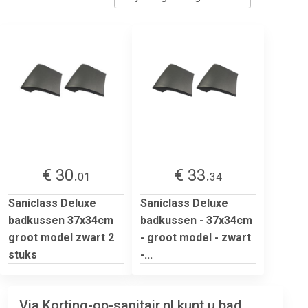
€ 30.
€ 33.
01
34
Saniclass Deluxe
Saniclass Deluxe
badkussen 37x34cm
badkussen - 37x34cm
groot model zwart 2
- groot model - zwart
stuks
-...
Via Korting-op-sanitair.nl kunt u bad