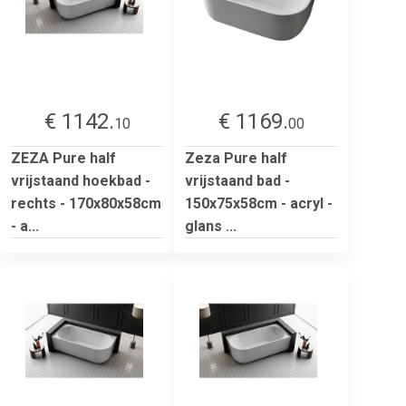
€ 1142.
€ 1169.
10
00
ZEZA Pure half
Zeza Pure half
vrijstaand hoekbad -
vrijstaand bad -
rechts - 170x80x58cm
150x75x58cm - acryl -
- a...
glans ...