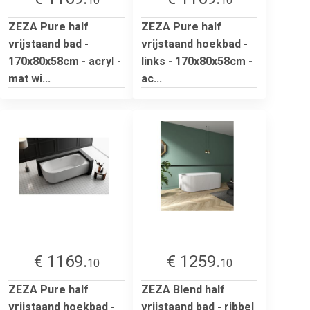
10
10
ZEZA Pure half
ZEZA Pure half
vrijstaand bad -
vrijstaand hoekbad -
170x80x58cm - acryl -
links - 170x80x58cm -
mat wi...
ac...
€ 1169.
€ 1259.
10
10
ZEZA Pure half
ZEZA Blend half
vrijstaand hoekbad -
vrijstaand bad - ribbel