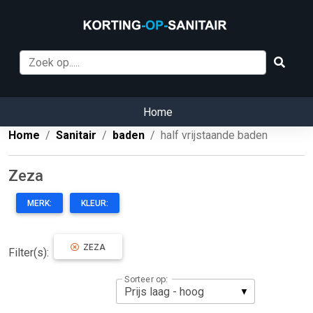
Home
Home
Sanitair
baden
half vrijstaande baden
Zeza
MERK:
KLEUR:
ZEZA
Filter(s):
Sorteer op: