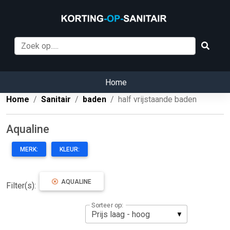
Home
Home
Sanitair
baden
half vrijstaande baden
Aqualine
MERK:
KLEUR:
AQUALINE
Filter(s):
Sorteer op: