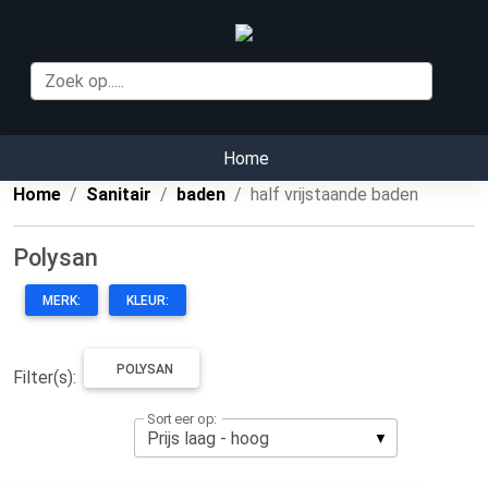
Home
Home
Sanitair
baden
half vrijstaande baden
Polysan
MERK:
KLEUR:
POLYSAN
Filter(s):
Sorteer op: