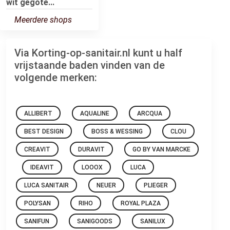
wit gegote...
Meerdere shops
Via Korting-op-sanitair.nl kunt u half
vrijstaande baden vinden van de
volgende merken:
ALLIBERT
AQUALINE
ARCQUA
BEST DESIGN
BOSS & WESSING
CLOU
CREAVIT
DURAVIT
GO BY VAN MARCKE
IDEAVIT
LOOOX
LUCA
LUCA SANITAIR
NEUER
PLIEGER
POLYSAN
RIHO
ROYAL PLAZA
SANIFUN
SANIGOODS
SANILUX