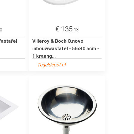
€ 135
00
.13
astafel
Villeroy & Boch O.novo
inbouwwastafel - 56x40.5cm -
1 kraang...
Tegeldepot.nl