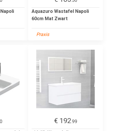
50
.50
Napoli
Aquazuro Wastafel Napoli
60cm Mat Zwart
Praxis
€ 192
00
.99