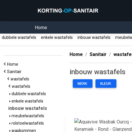
Home
dubbele wastafels
enkele wastafels
inbouw wastafels
meubelw
Home
Sanitair
wastafe
Home
inbouw wastafels
Sanitair
wastafels
MERK:
KLEUR:
wastafels
dubbele wastafels
enkele wastafels
inbouw wastafels
meubelwastafels
rolstoelwastafels
waskommen