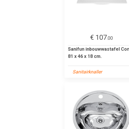
€ 107
.00
Sanifun inbouwwastafel Co
81 x 46 x 18 cm.
Sanitairknaller