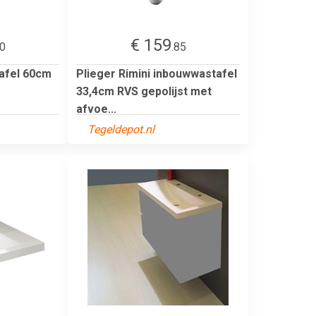
€ 159
00
.85
afel 60cm
Plieger Rimini inbouwwastafel
33,4cm RVS gepolijst met
afvoe...
Tegeldepot.nl