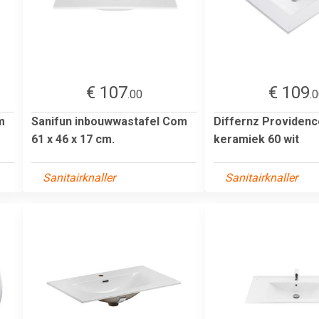
€ 107
€ 109
.00
.
m
Sanifun inbouwwastafel Com
Differnz Providenc
61 x 46 x 17 cm.
keramiek 60 wit
Sanitairknaller
Sanitairknaller