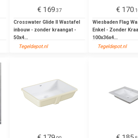
€ 169
€ 170
.37
.
Crosswater Glide II Wastafel
Wiesbaden Flag Was
inbouw - zonder kraangat -
Enkel - Zonder Kraa
50x4...
100x36x4...
Tegeldepot.nl
Tegeldepot.nl
€ 179
€ 185