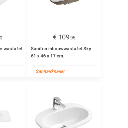
€ 109
00
.95
e wastafel
Sanifun inbouwwastafel Sky
61 x 46 x 17 cm.
Sanitairknaller