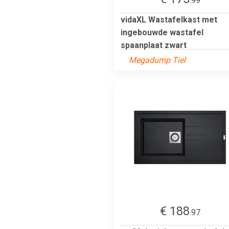
.99
vidaXL Wastafelkast met
ingebouwde wastafel
spaanplaat zwart
Megadump Tiel
€ 188
.97