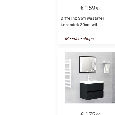
€ 159
.95
Differnz Sofi wastafel
keramiek 80cm wit
Meerdere shops
€ 175