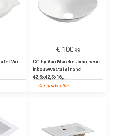
€ 100
5
.99
afel Vint
GO by Van Marcke Juno semi-
inbouwwastafel rond
42,5x42,5x16,...
Sanitairknaller