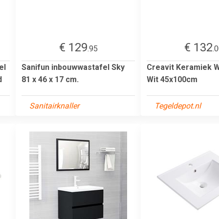
€ 129
€ 132
.95
.
el
Sanifun inbouwwastafel Sky
Creavit Keramiek W
d
81 x 46 x 17 cm.
Wit 45x100cm
Sanitairknaller
Tegeldepot.nl