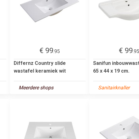
€ 99
€ 99
.95
.9
Differnz Country slide
Sanifun inbouwwast
wastafel keramiek wit
65 x 44 x 19 cm.
Meerdere shops
Sanitairknaller