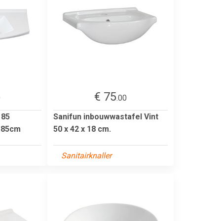
€ 75
0
.00
 85
Sanifun inbouwwastafel Vint
 85cm
50 x 42 x 18 cm.
Sanitairknaller