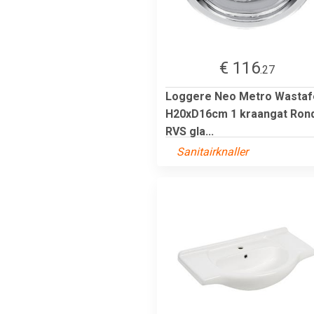
€ 116
.27
Loggere Neo Metro Wastaf
H20xD16cm 1 kraangat Ron
RVS gla...
Sanitairknaller