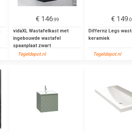
€ 146
€ 149
.99
.
t
vidaXL Wastafelkast met
Differnz Legs wast
ingebouwde wastafel
keramiek
spaanplaat zwart
Tegeldepot.nl
Tegeldepot.nl