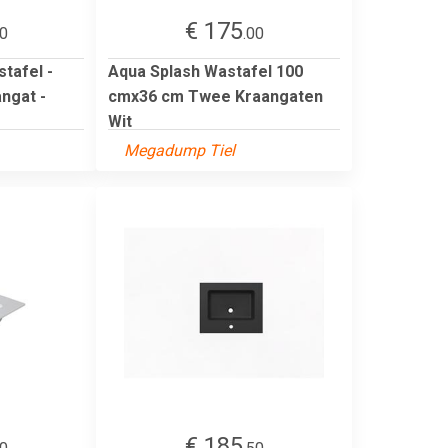
€ 175
10
.00
tafel -
Aqua Splash Wastafel 100
ngat -
cmx36 cm Twee Kraangaten
Wit
Megadump Tiel
€ 185