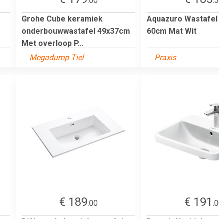
.00
.
Grohe Cube keramiek
Aquazuro Wastafel 
onderbouwwastafel 49x37cm
60cm Mat Wit
Met overloop P...
Megadump Tiel
Praxis
€ 189
€ 191
.00
.