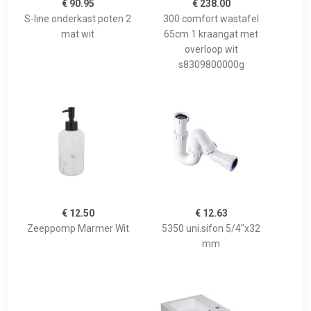
€ 90.95
€ 238.00
S-line onderkast poten 2
300 comfort wastafel
mat wit
65cm 1 kraangat met
overloop wit
s8309800000g
€ 12.50
€ 12.63
Zeeppomp Marmer Wit
5350 uni.sifon 5/4"x32
mm