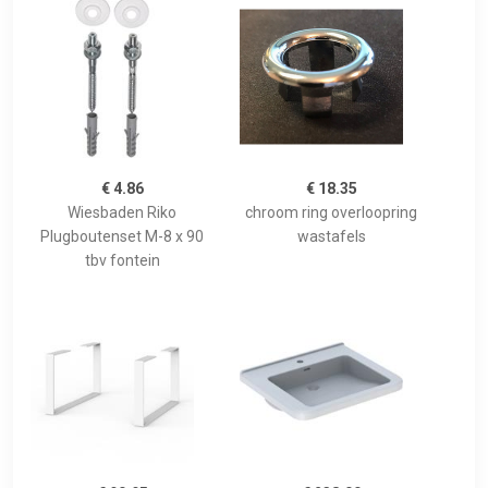
€ 4.86
€ 18.35
Wiesbaden Riko
chroom ring overloopring
Plugboutenset M-8 x 90
wastafels
tbv fontein