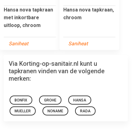
Hansa nova tapkraan
Hansa nova tapkraan,
met inkortbare
chroom
uitloop, chroom
Saniheat
Saniheat
Via Korting-op-sanitair.nl kunt u
tapkranen vinden van de volgende
merken:
BONFIX
GROHE
HANSA
MUELLER
NONAME
RADA