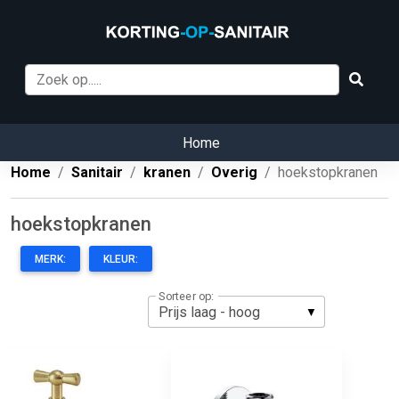
Home
Home
Sanitair
kranen
Overig
hoekstopkranen
hoekstopkranen
MERK:
KLEUR:
Sorteer op: