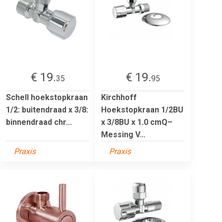
€ 19.
€ 19.
35
95
Schell hoekstopkraan
Kirchhoff
1/2: buitendraad x 3/8:
Hoekstopkraan 1/2BU
binnendraad chr...
x 3/8BU x 1.0 cmQ–
Messing V...
Praxis
Praxis