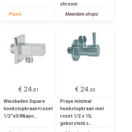
chroom
Praxis
Meerdere shops
€ 24.
€ 24.
81
90
Wiesbaden Square
Praya minimal
hoekstopkraan+rozet
hoekstopkraan met
1/2''x3/8&apo...
rozet 1/2 x 10,
geborsteld s...