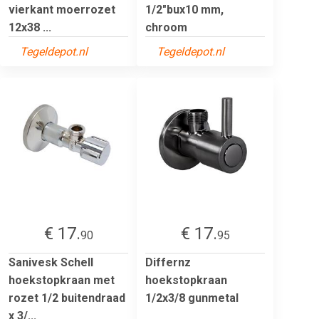
vierkant moerrozet
1/2"bux10 mm,
12x38 ...
chroom
Tegeldepot.nl
Tegeldepot.nl
€ 17.
€ 17.
90
95
Sanivesk Schell
Differnz
hoekstopkraan met
hoekstopkraan
rozet 1/2 buitendraad
1/2x3/8 gunmetal
x 3/...