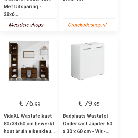
Met Uitsparing -
28x6...
Meerdere shops
Grotekadoshop.nl
€ 76.
€ 79.
99
95
VidaXL Wastafelkast
Badplaats Wastafel
80x33x60 cm bewerkt
Onderkast Jupiter 60
hout bruin eikenkleu...
x 30 x 60 cm - Wit -...