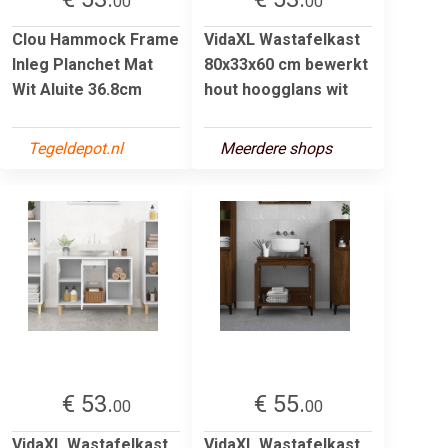
00
00
Clou Hammock Frame
VidaXL Wastafelkast
Inleg Planchet Mat
80x33x60 cm bewerkt
Wit Aluite 36.8cm
hout hoogglans wit
Tegeldepot.nl
Meerdere shops
€ 53.
€ 55.
00
00
VidaXL Wastafelkast
VidaXL Wastafelkast