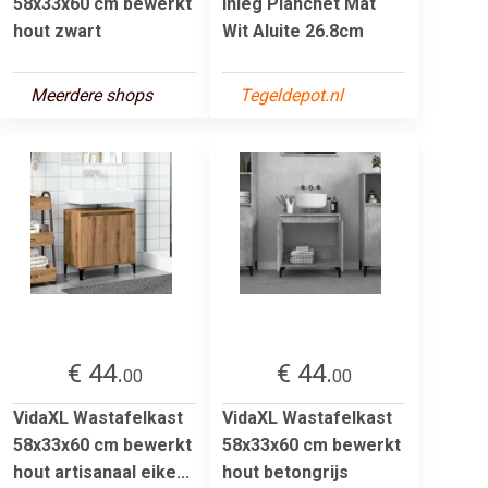
58x33x60 cm bewerkt
Inleg Planchet Mat
hout zwart
Wit Aluite 26.8cm
Meerdere shops
Tegeldepot.nl
€ 44.
€ 44.
00
00
VidaXL Wastafelkast
VidaXL Wastafelkast
58x33x60 cm bewerkt
58x33x60 cm bewerkt
hout artisanaal eike...
hout betongrijs