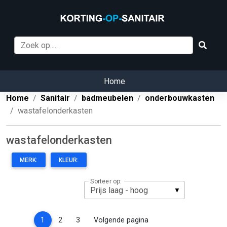
Home
Home
Sanitair
badmeubelen
onderbouwkasten
wastafelonderkasten
wastafelonderkasten
MERK:
KLEUR:
Sorteer op:
(current)
1
2
3
Volgende pagina