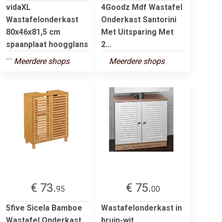
vidaXL
4Goodz Mdf Wastafel
Wastafelonderkast
Onderkast Santorini
80x46x81,5 cm
Met Uitsparing Met
spaanplaat hoogglans
2...
...
Meerdere shops
Meerdere shops
€ 73.
€ 75.
95
00
5five Sicela Bamboe
Wastafelonderkast in
Wastafel Onderkast
bruin-wit