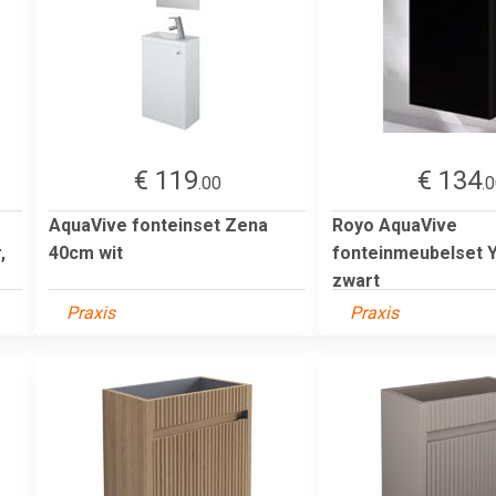
€ 119
€ 134
.00
.
AquaVive fonteinset Zena
Royo AquaVive
,
40cm wit
fonteinmeubelset 
zwart
Praxis
Praxis