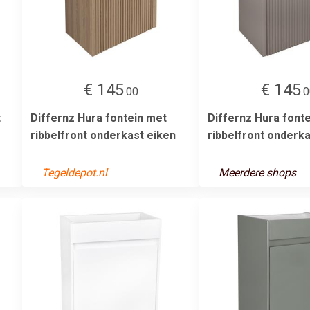
€ 145
€ 145
.00
.
t
Differnz Hura fontein met
Differnz Hura font
e
ribbelfront onderkast eiken
ribbelfront onderka
Tegeldepot.nl
Meerdere shops