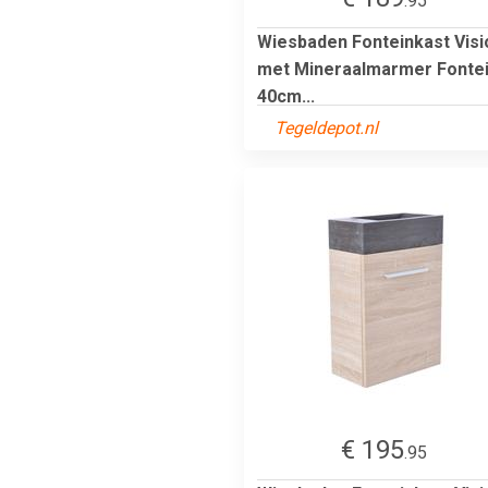
.95
Wiesbaden Fonteinkast Visi
met Mineraalmarmer Fonte
40cm...
Tegeldepot.nl
€ 195
.95