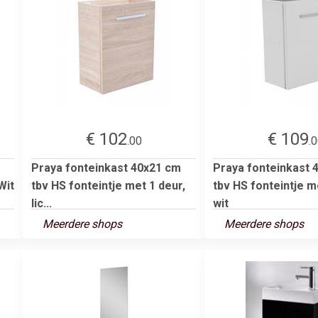
€ 102
€ 109
.00
.
Praya fonteinkast 40x21 cm
Praya fonteinkast 
Wit
tbv HS fonteintje met 1 deur,
tbv HS fonteintje m
lic...
wit
Meerdere shops
Meerdere shops