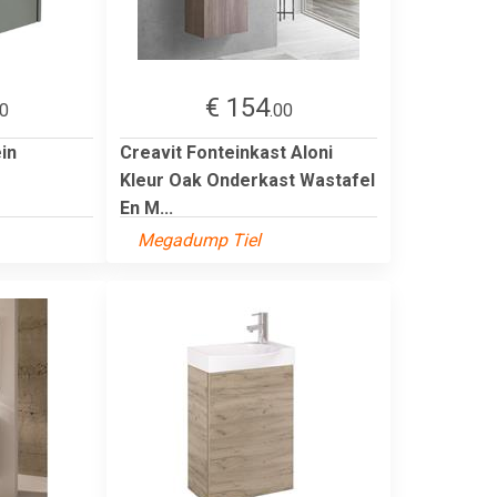
€ 154
00
.00
in
Creavit Fonteinkast Aloni
Kleur Oak Onderkast Wastafel
En M...
Megadump Tiel