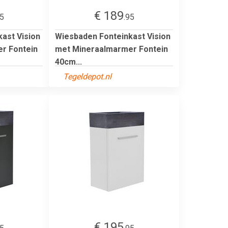
€ 189
95
.95
ast Vision
Wiesbaden Fonteinkast Vision
r Fontein
met Mineraalmarmer Fontein
40cm...
Tegeldepot.nl
€ 195