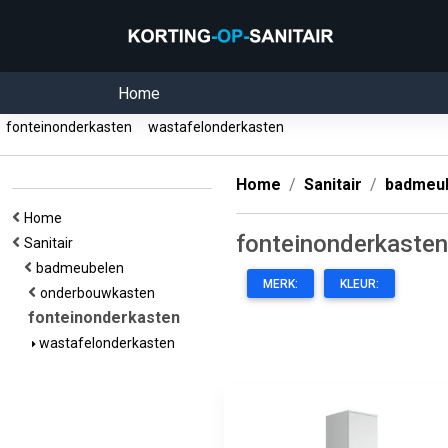
Home
fonteinonderkasten
wastafelonderkasten
Home
Sanitair
badmeu
Home
fonteinonderkasten
Sanitair
badmeubelen
MERK:
KLEUR:
onderbouwkasten
fonteinonderkasten
wastafelonderkasten