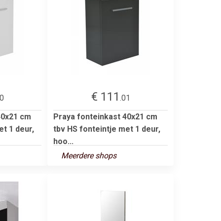
€ 111
00
.01
40x21 cm
Praya fonteinkast 40x21 cm
et 1 deur,
tbv HS fonteintje met 1 deur,
hoo...
Meerdere shops