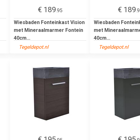
€ 189
€ 189
.95
.
Wiesbaden Fonteinkast Vision
Wiesbaden Fonteink
met Mineraalmarmer Fontein
met Mineraalmarme
40cm...
40cm...
Tegeldepot.nl
Tegeldepot.nl
€ 195
€ 195