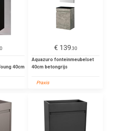
€ 139
00
.30
Aquazuro fonteinmeubelset
Young 40cm
40cm betongrijs
Praxis