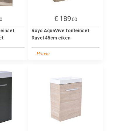
€ 189
00
.00
einset
Royo AquaVive fonteinset
et
Ravel 45cm eiken
Praxis