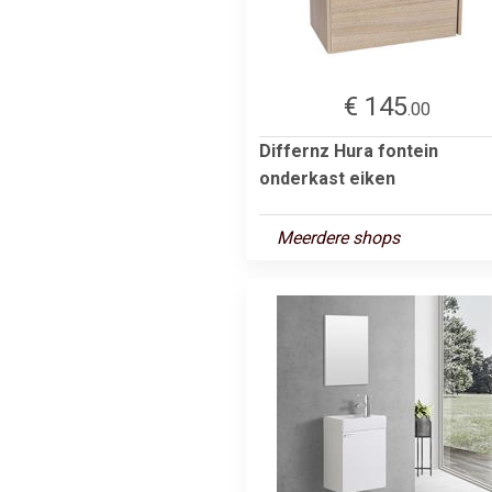
€ 145
.00
Differnz Hura fontein
onderkast eiken
Meerdere shops