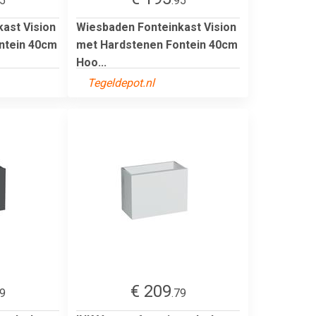
95
.95
ast Vision
Wiesbaden Fonteinkast Vision
ntein 40cm
met Hardstenen Fontein 40cm
Hoo...
Tegeldepot.nl
€ 209
79
.79