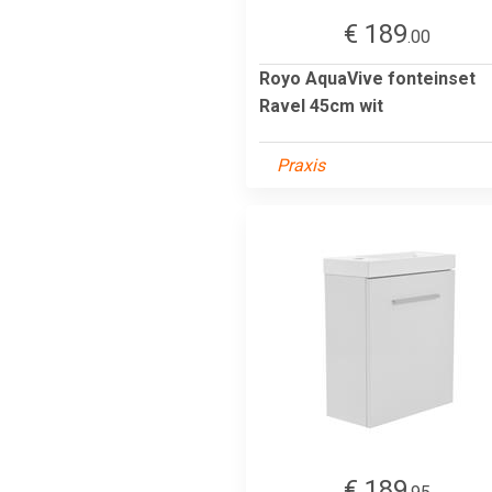
€ 189
.00
Royo AquaVive fonteinset
Ravel 45cm wit
Praxis
€ 189