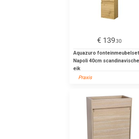
€ 139
.30
Aquazuro fonteinmeubelse
Napoli 40cm scandinavisch
eik
Praxis