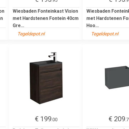
.95
.
on
Wiesbaden Fonteinkast Vision
Wiesbaden Fonteink
in
met Hardstenen Fontein 40cm
met Hardstenen Fo
Gre...
Hoo...
Tegeldepot.nl
Tegeldepot.nl
€ 199
€ 209
.00
.