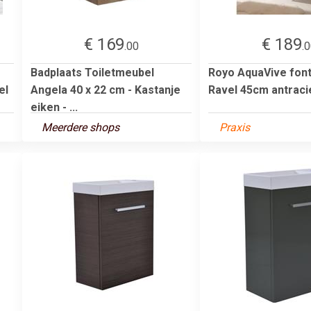
€ 169
€ 189
.00
.
Badplaats Toiletmeubel
Royo AquaVive font
el
Angela 40 x 22 cm - Kastanje
Ravel 45cm antraci
eiken - ...
Meerdere shops
Praxis