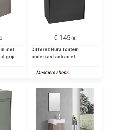
€ 145
00
.00
ein met
Differnz Hura fontein
st grijs
onderkast antraciet
Meerdere shops