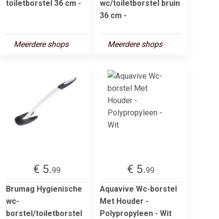
toiletborstel 36 cm -
wc/toiletborstel bruin
36 cm -
Meerdere shops
Meerdere shops
€ 5.
€ 5.
99
99
Brumag Hygienische
Aquavive Wc-borstel
wc-
Met Houder -
borstel/toiletborstel
Polypropyleen - Wit