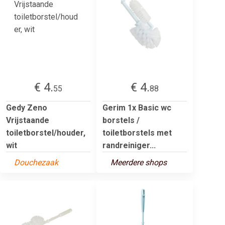
€ 4.
€ 4.
55
88
Gedy Zeno
Gerim 1x Basic wc
Vrijstaande
borstels /
toiletborstel/houder,
toiletborstels met
wit
randreiniger...
Douchezaak
Meerdere shops