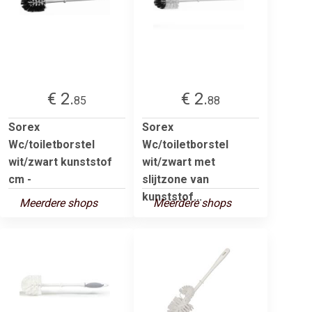
€ 2.
€ 2.
85
88
Sorex
Sorex
Wc/toiletborstel
Wc/toiletborstel
wit/zwart kunststof
wit/zwart met
cm -
slijtzone van
kunststof...
Meerdere shops
Meerdere shops