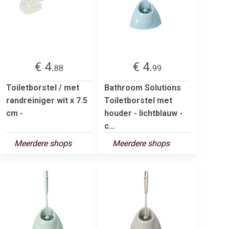
€ 4.
€ 4.
88
99
Toiletborstel / met
Bathroom Solutions
randreiniger wit x 7.5
Toiletborstel met
cm -
houder - lichtblauw -
c...
Meerdere shops
Meerdere shops