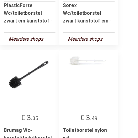
PlasticForte
Sorex
Wc/toiletborstel
Wc/toiletborstel
zwart cm kunststof -
zwart kunststof cm -
Meerdere shops
Meerdere shops
€ 3.
€ 3.
35
49
Brumag Wc-
Toiletborstel nylon
borstel/toiletborstel
wit