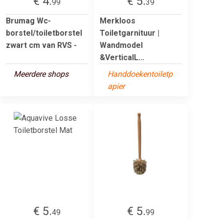
€ 4.
€ 5.
99
39
Brumag Wc-
Merkloos
borstel/toiletborstel
Toiletgarnituur |
zwart cm van RVS -
Wandmodel
&VerticalL...
Meerdere shops
Handdoekentoiletp
apier
€ 5.
€ 5.
49
99