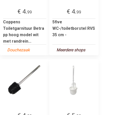
€ 4.
€ 4.
99
99
Coppens
5five
Toiletgarnituur Betra
WC-/toiletborstel RVS
pp hoog model wit
35 cm -
met randrein...
Douchezaak
Meerdere shops