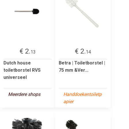
€ 2.
€ 2.
13
14
Dutch house
Betra | Toiletborstel |
toiletborstel RVS
75 mm &Ver...
universeel
Meerdere shops
Handdoekentoiletp
apier