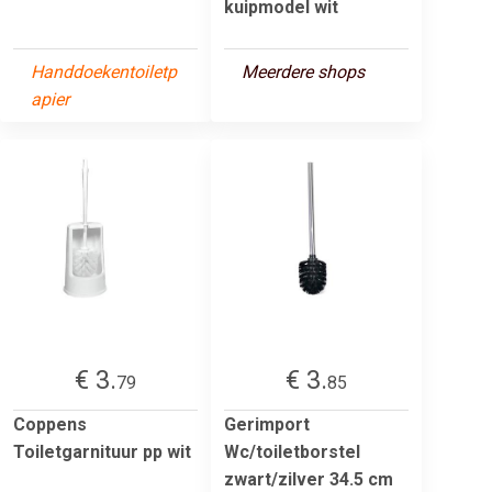
kuipmodel wit
Handdoekentoiletp
Meerdere shops
apier
€ 3.
€ 3.
79
85
Coppens
Gerimport
Toiletgarnituur pp wit
Wc/toiletborstel
zwart/zilver 34.5 cm