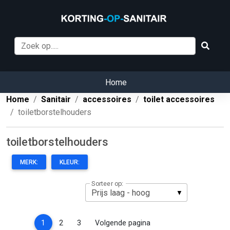
Home
Home
Sanitair
accessoires
toilet accessoires
toiletborstelhouders
toiletborstelhouders
MERK:
KLEUR:
Sorteer op:
(current)
1
2
3
Volgende pagina