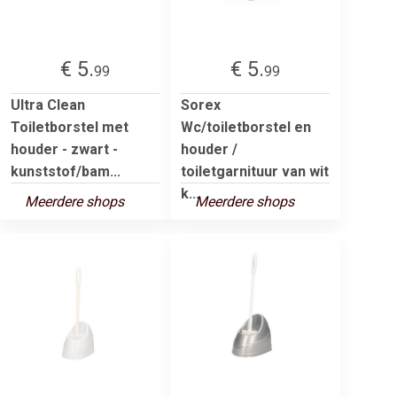
€ 5.
€ 5.
99
99
Ultra Clean
Sorex
Toiletborstel met
Wc/toiletborstel en
houder - zwart -
houder /
kunststof/bam...
toiletgarnituur van wit
k...
Meerdere shops
Meerdere shops