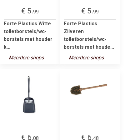
€ 5.
€ 5.
99
99
Forte Plastics Witte
Forte Plastics
toiletborstels/wc-
Zilveren
borstels met houder
toiletborstels/wc-
k...
borstels met houde...
Meerdere shops
Meerdere shops
€ 6.
€ 6.
08
48