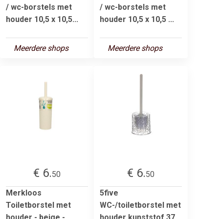
/ wc-borstels met
/ wc-borstels met
houder 10,5 x 10,5...
houder 10,5 x 10,5 ...
Meerdere shops
Meerdere shops
€ 6.
€ 6.
50
50
Merkloos
5five
Toiletborstel met
WC-/toiletborstel met
houder - beige -
houder kunststof 37