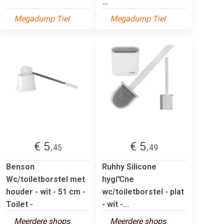
...
Megadump Tiel
Megadump Tiel
€ 5.
€ 5.
45
49
Benson
Ruhhy Silicone
Wc/toiletborstel met
hygi℃ne
houder - wit - 51 cm -
wc/toiletborstel - plat
Toilet -
- wit -...
Meerdere shops
Meerdere shops