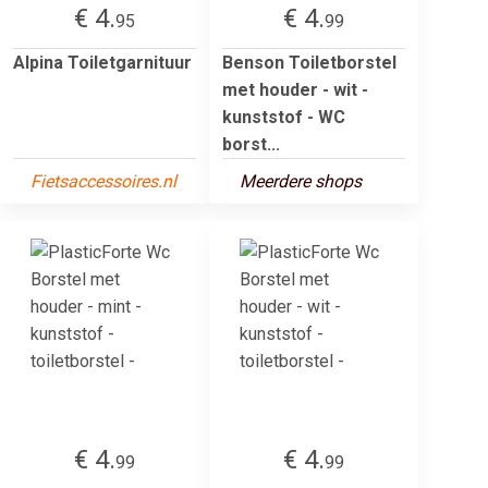
€ 4.
€ 4.
95
99
Alpina Toiletgarnituur
Benson Toiletborstel
met houder - wit -
kunststof - WC
borst...
Fietsaccessoires.nl
Meerdere shops
€ 4.
€ 4.
99
99