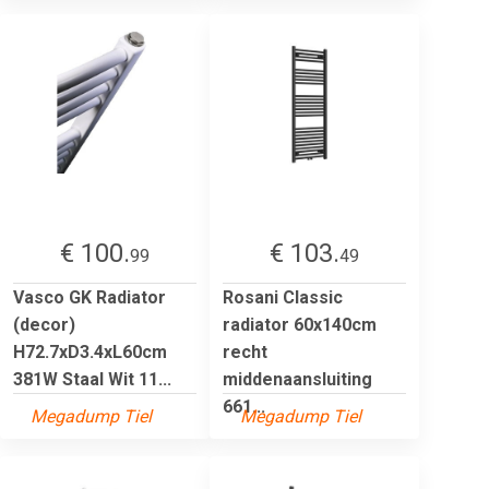
€ 100.
€ 103.
99
49
Vasco GK Radiator
Rosani Classic
(decor)
radiator 60x140cm
H72.7xD3.4xL60cm
recht
381W Staal Wit 11...
middenaansluiting
661...
Megadump Tiel
Megadump Tiel