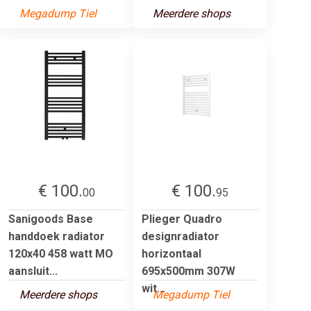
Megadump Tiel
Meerdere shops
€ 100.
€ 100.
00
95
Sanigoods Base
Plieger Quadro
handdoek radiator
designradiator
120x40 458 watt MO
horizontaal
aansluit...
695x500mm 307W
wit...
Meerdere shops
Megadump Tiel