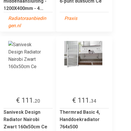
middenaansluiting -
6-punt 80x60cm Ce
1200X400mm - 4...
Radiatoraanbiedin
Praxis
gen.nl
€ 111.
€ 111.
20
34
Sanivesk Design
Thermrad Basic 4,
Radiator Nairobi
Handdoekradiator
Zwart 160x50cm Ce
764x500