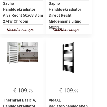
Sapho
Sapho
Handdoekradiator
Handdoekradiator
Alya Recht 50x68.8 cm
Direct Recht
274W Chroom
Middenaansluiting
60x13...
Meerdere shops
Meerdere shops
€ 109.
€ 109.
76
99
Thermrad Basic 4,
VidaXL
Handdoekradiator
Radiator/handdoeken