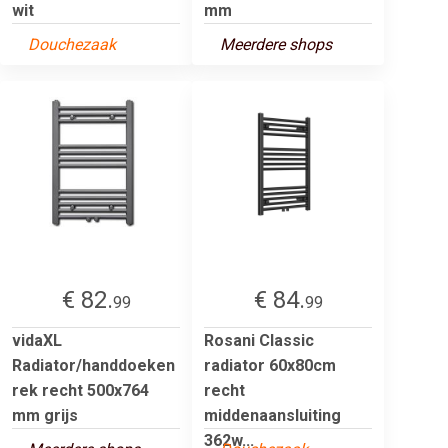
wit
mm
Douchezaak
Meerdere shops
€ 82.
€ 84.
99
99
vidaXL
Rosani Classic
Radiator/handdoeken
radiator 60x80cm
rek recht 500x764
recht
mm grijs
middenaansluiting
362w...