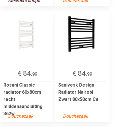
Meerdere shops
Douchezaak
€ 84.
€ 84.
99
99
Rosani Classic
Sanivesk Design
radiator 60x80cm
Radiator Nairobi
recht
Zwart 80x50cm Ce
middenaansluiting
362w...
Douchezaak
Douchezaak