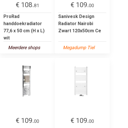
€ 108.
€ 109.
81
00
ProRad
Sanivesk Design
handdoekradiator
Radiator Nairobi
77,6 x 50 cm (H x L)
Zwart 120x50cm Ce
wit
Meerdere shops
Megadump Tiel
€ 109.
€ 109.
00
00