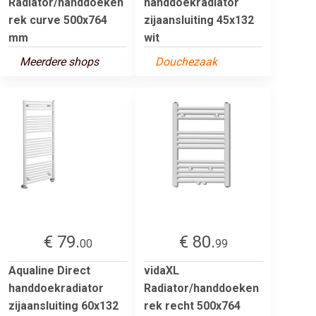
Radiator/handdoeken
handdoekradiator
rek curve 500x764
zijaansluiting 45x132
mm
wit
Meerdere shops
Douchezaak
€ 79.
€ 80.
00
99
Aqualine Direct
vidaXL
handdoekradiator
Radiator/handdoeken
zijaansluiting 60x132
rek recht 500x764