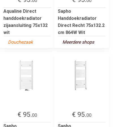
00
00
Aqualine Direct
Sapho
handdoekradiator
Handdoekradiator
zijaansluiting 75x132
Direct Recht 75x132.2
wit
cm 864W Wit
Douchezaak
Meerdere shops
€ 95.
€ 95.
00
00
Sapho
Sapho