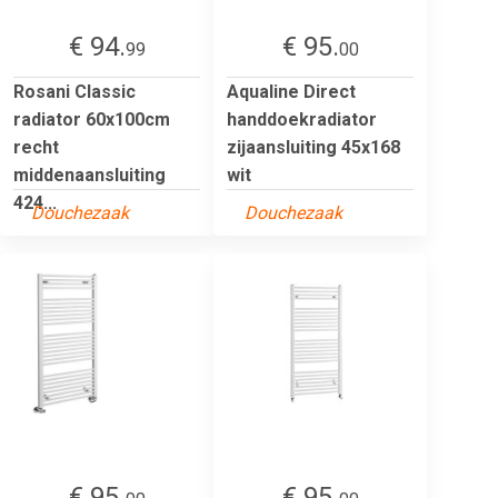
€ 94.
€ 95.
99
00
Rosani Classic
Aqualine Direct
radiator 60x100cm
handdoekradiator
recht
zijaansluiting 45x168
middenaansluiting
wit
424...
Douchezaak
Douchezaak
€ 95.
€ 95.