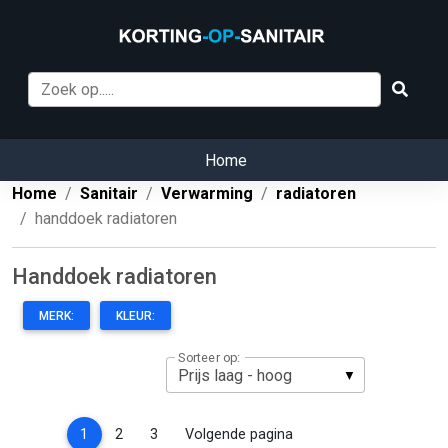
Home
Home
Sanitair
Verwarming
radiatoren
handdoek radiatoren
Handdoek radiatoren
MERK:
KLEUR:
Sorteer op:
(current)
1
2
3
Volgende pagina