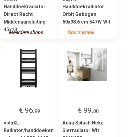
Handdoekradiator
Handdoekradiator
Direct Recht
Orbit Gebogen
Middenaansluiting
60x98.6 cm 547W Wit
45x13...
Meerdere shops
Douchezaak
€ 96.
€ 99.
99
00
vidaXL
Aqua Splash Heka
Radiator/handdoeken
Sierradiator Wit