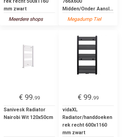
rek recht 500x1160
766X600
mm zwart
Midden/Onder Aansl...
Meerdere shops
Megadump Tiel
€ 99.
€ 99.
99
99
Sanivesk Radiator
vidaXL
Nairobi Wit 120x50cm
Radiator/handdoeken
rek recht 600x1160
mm zwart