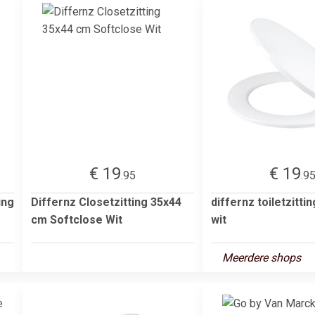
€ 19
€ 19
.95
.9
ing
Differnz Closetzitting 35x44
differnz toiletzitti
cm Softclose Wit
wit
Meerdere shops