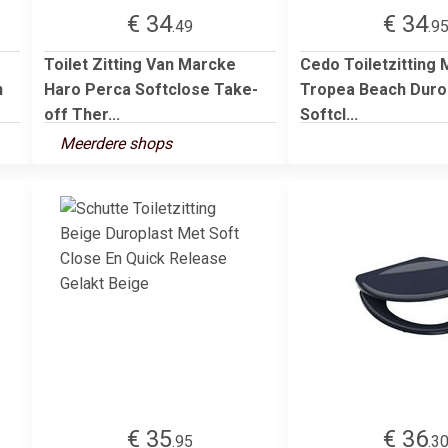
€ 34
€ 34
.49
.9
Toilet Zitting Van Marcke
Cedo Toiletzitting
n
Haro Perca Softclose Take-
Tropea Beach Duro
off Ther...
Softcl...
Meerdere shops
€ 35
€ 36
.95
.3