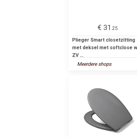
€ 31
.25
Plieger Smart closetzitting
met deksel met softclose w
ZV ...
Meerdere shops