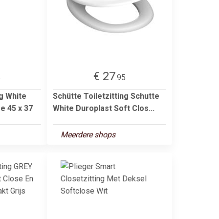
€ 27
5
.95
ng White
Schütte Toiletzitting Schutte
e 45 x 37
White Duroplast Soft Clos...
Meerdere shops