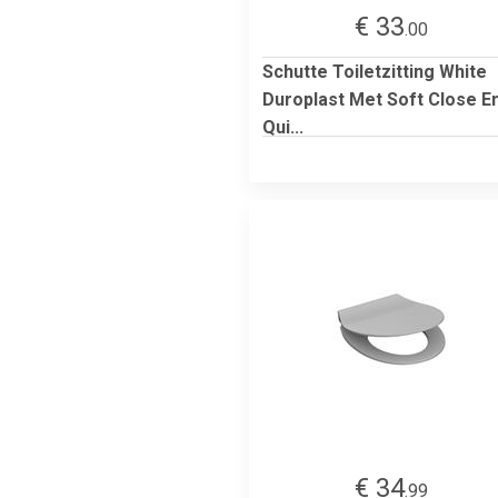
€ 33
.00
Schutte Toiletzitting White
Duroplast Met Soft Close E
Qui...
€ 34
.99