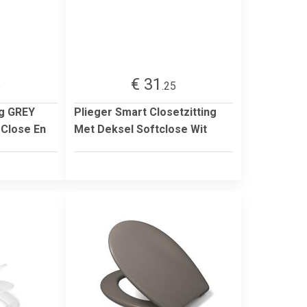
€ 31
5
.25
ng GREY
Plieger Smart Closetzitting
 Close En
Met Deksel Softclose Wit