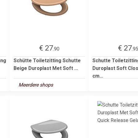
€ 27
€ 27
.90
.9
ing
Schütte Toiletzitting Schutte
Schutte Toiletzitti
Beige Duroplast Met Soft ...
Duroplast Soft Clos
cm...
Meerdere shops