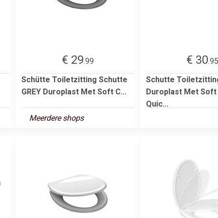
€ 29
€ 30
.99
.9
Schütte Toiletzitting Schutte
Schutte Toiletzitti
GREY Duroplast Met Soft C...
Duroplast Met Soft
Quic...
Meerdere shops