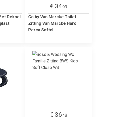
€ 34
5
.99
 Met Deksel
Go by Van Marcke Toilet
plast
Zitting Van Marcke Haro
Perca Softcl...
€ 36
0
.48