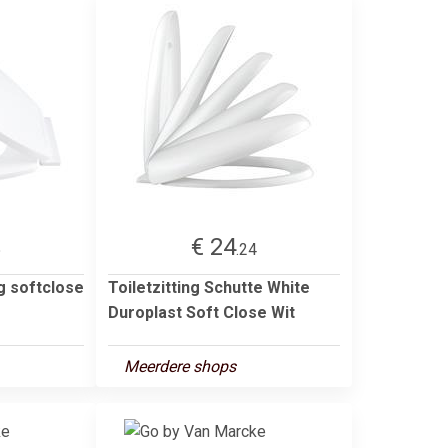
€ 24
5
.24
ng softclose
Toiletzitting Schutte White
Duroplast Soft Close Wit
Meerdere shops