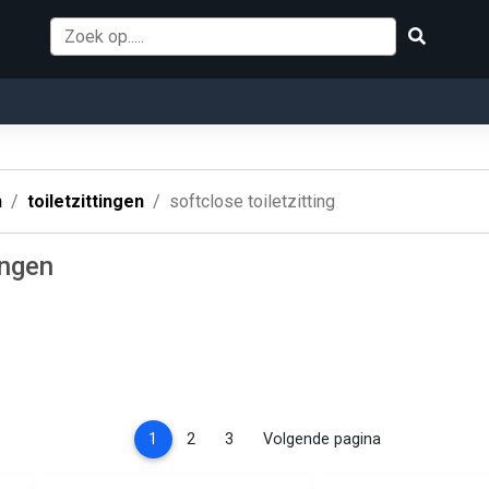
n
toiletzittingen
softclose toiletzitting
ingen
(current)
1
2
3
Volgende pagina