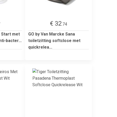
€ 32
7
.74
g Start met
GO by Van Marcke Sana
ti-bacter...
toiletzitting softclose met
quickrelea...