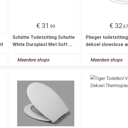
€ 31
€ 32
.99
.6
Schütte Toiletzitting Schutte
Plieger toiletzittin
it
White Duroplast Met Soft ...
deksel slowclose an
Meerdere shops
Meerdere shops