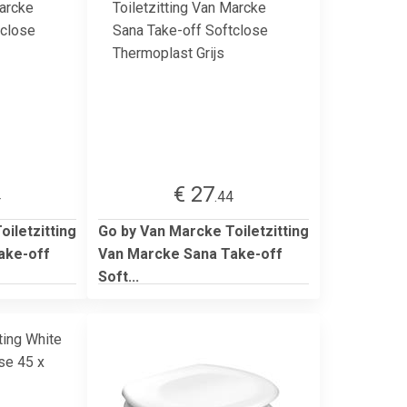
€ 27
4
.44
iletzitting
Go by Van Marcke Toiletzitting
ake-off
Van Marcke Sana Take-off
Soft...