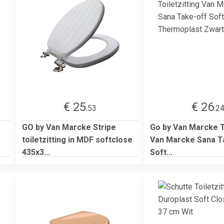
€ 25
€ 26
.53
.2
GO by Van Marcke Stripe
Go by Van Marcke To
toiletzitting in MDF softclose
Van Marcke Sana T
435x3...
Soft...