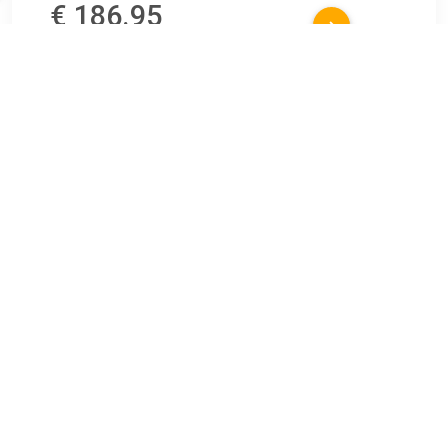
€ 186.95
Verzenden: € 0.00
21 dagen
€ 186.95
Verzenden: € 0.00
Voorradig.
Smedbo Vergrotingsspiegel Vrijstaand met LED Wit
FK484EWP kopen? Sanitairwinkel.nl is dé Smedbo
specialist met een groot assortiment Make-up spiegels.
Bestellingen worden gratis verzonden vanaf € 100 en je hebt