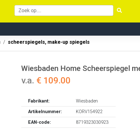
s
scheerspiegels, make-up spiegels
Wiesbaden Home Scheerspiegel met
v.a.
€ 109.00
Fabrikant:
Wiesbaden
Artikelnummer:
KORV154922
EAN-code:
8719323030923