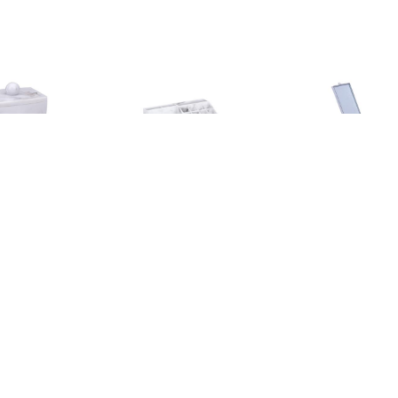
€ 1.79
€ 3.49
€ 4.3
Wattenschijfjes
Make-up
Basic ma
izer/opberger - 9 x 7
organizer/opberger - 22 x
spiegel/scheer
 cm - marmer look -
13 x 8 cm - marmer look -
grijs - op st
kunststof - 23