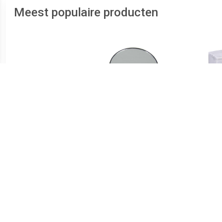
Meest populaire producten
€ 2.98
€ 2.49
Vergrootspiegel 15x met
Vergrootspiegel 3x met
Zuignappen
Zuignappen
organ
x 8