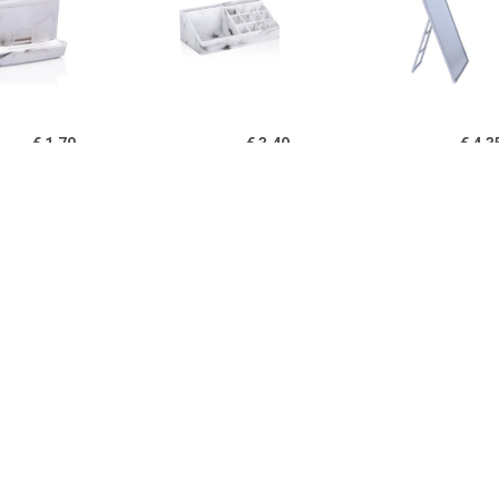
€ 1.79
€ 3.49
€ 4.3
Wattenschijfjes
Make-up
Basic ma
izer/opberger - 9 x 7
organizer/opberger - 22 x
spiegel/scheer
 cm - marmer look -
13 x 8 cm - marmer look -
grijs - op st
kunststof - 23
€ 4.35
€ 4.50
€ 3.2
Basic make-up
Basic make-up
Make-up sp