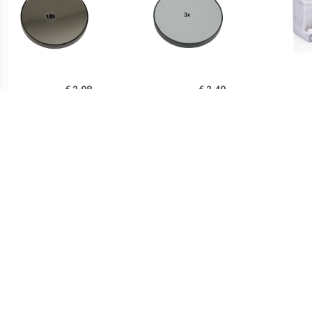
€ 2.98
€ 2.49
Vergrootspiegel 15x met
Vergrootspiegel 3x met
Zuignappen
Zuignappen
organ
x 8
€ 3.99
€ 4.55
Tasspiegel
Basic make-up