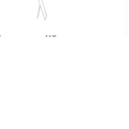
5
€ 4.35
ke-up
Basic make-up
spiegel -
spiegel/scheerspiegel -
andaard -
taupe - op standaard -
 x 17 cm -
kunststof - 23 x 17 cm -
5
€ 4.75
iegel -
Basic make-up