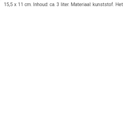
15,5 x 11 cm. Inhoud: ca. 3 liter. Materiaal: kunststof. Het
tweede artikel in deze set is een Make-up
organizer/opberger met spiegel en verlichting kunststof 28
x 16 x 38 cm. Een ruime make-up/cosmetica
organizer/houder/opberger, met 13 vakken in verschillende
formaten en een spiegel met verlichting. Materiaal:
kunststof. De spiegel werkt op 4x AA batterijen (niet
inbegrepen). , Dit artikel bestaat uit:, 1x Sieraden/make-up
organizer 5 lades rechthoek 24 x 11 cm van kunststof, 1x
Make-up organizer/opberger met spiegel en verlichting
kunststof 28 x 16 x 38 cm transparant
TERUG