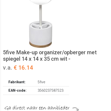
5five Make-up organizer/opberger met
spiegel 14 x 14 x 35 cm wit -
v.a.
€ 16.14
Fabrikant:
5five
EAN-code:
3560237587523