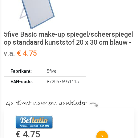
5five Basic make-up spiegel/scheerspiegel
op standaard kunststof 20 x 30 cm blauw -
v.a.
€ 4.75
Fabrikant:
5five
EAN-code:
8720576951415
€ 4.75