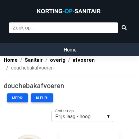
Home
Home
Sanitair
overig
afvoeren
douchebakafvoeren
douchebakafvoeren
MERK:
KLEUR:
Sorteer op: