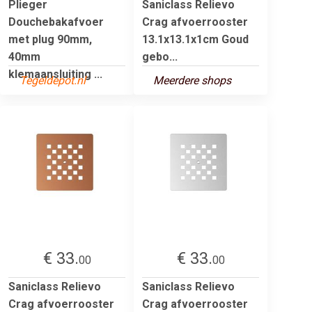
Plieger
Saniclass Relievo
Douchebakafvoer
Crag afvoerrooster
met plug 90mm,
13.1x13.1x1cm Goud
40mm
gebo...
klemaansluiting ...
Tegeldepot.nl
Meerdere shops
€ 33.
€ 33.
00
00
Saniclass Relievo
Saniclass Relievo
Crag afvoerrooster
Crag afvoerrooster