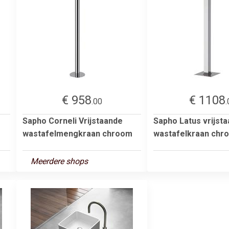
€ 958
€ 1108
.00
.
Sapho Corneli Vrijstaande
Sapho Latus vrijst
wastafelmengkraan chroom
wastafelkraan chr
Meerdere shops