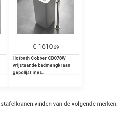
€ 1610
.69
Hotbath Cobber CB078W
vrijstaande badmengkraan
gepolijst mes...
 wastafelkranen vinden van de volgende merken: