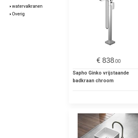
watervalkranen
Overig
€ 838
.00
Sapho Ginko vrijstaande
badkraan chroom