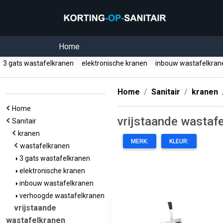
Home
3 gats wastafelkranen
elektronische kranen
inbouw wastafelkra
Home
Sanitair
kranen
Home
vrijstaande wastaf
Sanitair
kranen
MERK:
KLEUR:
wastafelkranen
3 gats wastafelkranen
elektronische kranen
inbouw wastafelkranen
verhoogde wastafelkranen
vrijstaande
wastafelkranen