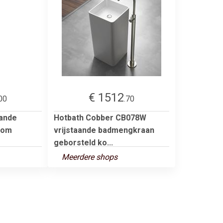
€ 1512
00
.70
aande
Hotbath Cobber CB078W
oom
vrijstaande badmengkraan
geborsteld ko...
Meerdere shops