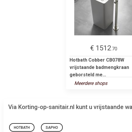
€ 1512
.70
Hotbath Cobber CB078W
vrijstaande badmengkraan
geborsteld me...
Meerdere shops
Via Korting-op-sanitair.nl kunt u vrijstaande
HOTBATH
SAPHO