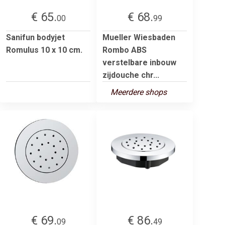
€ 65.
€ 68.
00
99
Sanifun bodyjet
Mueller Wiesbaden
Romulus 10 x 10 cm.
Rombo ABS
verstelbare inbouw
zijdouche chr...
Meerdere shops
€ 69.
€ 86.
09
49