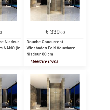
€ 339
00
.00
e Nisdeur
Douche Concurrent
mm NANO (in
Wiesbaden Fold Vouwbare
Nisdeur 80 cm
Meerdere shops