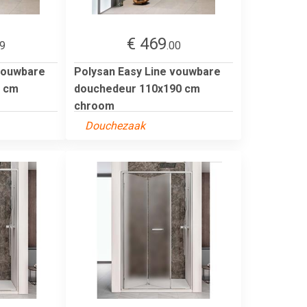
€ 469
99
.00
 vouwbare
Polysan Easy Line vouwbare
0 cm
douchedeur 110x190 cm
chroom
Douchezaak