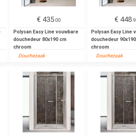
€ 435
€ 448
.00
.
e
Polysan Easy Line vouwbare
Polysan Easy Line
douchedeur 80x190 cm
douchedeur 90x19
chroom
chroom
Douchezaak
Douchezaak