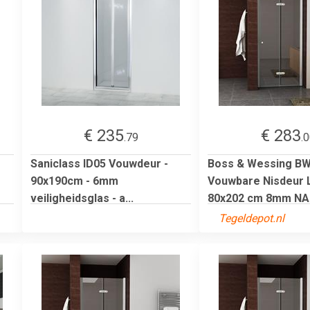
€ 235
€ 283
.79
.
Saniclass ID05 Vouwdeur -
Boss & Wessing B
90x190cm - 6mm
Vouwbare Nisdeur 
veiligheidsglas - a...
80x202 cm 8mm N
Tegeldepot.nl