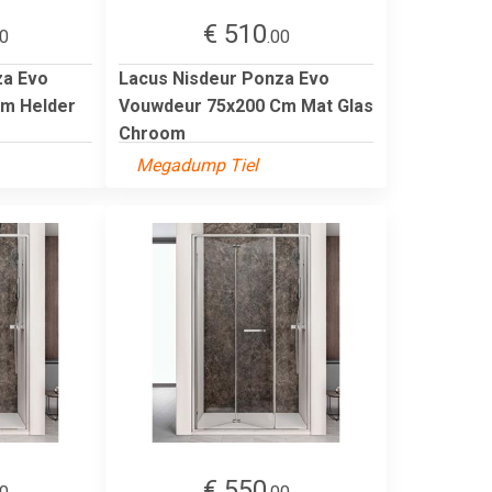
€ 510
00
.00
za Evo
Lacus Nisdeur Ponza Evo
m Helder
Vouwdeur 75x200 Cm Mat Glas
Chroom
Megadump Tiel
€ 550