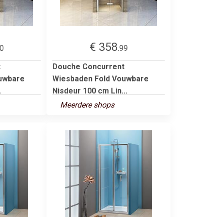
€ 358
00
.99
t
Douche Concurrent
uwbare
Wiesbaden Fold Vouwbare
.
Nisdeur 100 cm Lin...
Meerdere shops