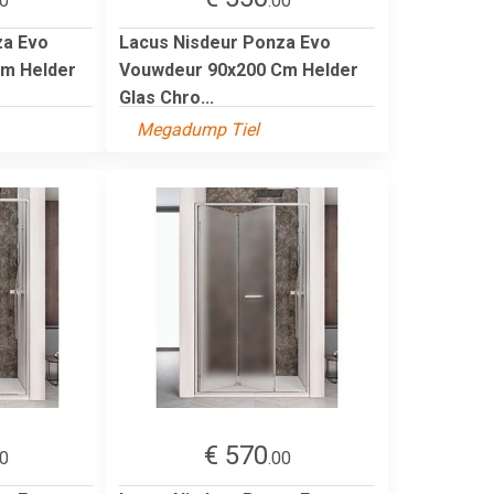
00
.00
za Evo
Lacus Nisdeur Ponza Evo
m Helder
Vouwdeur 90x200 Cm Helder
Glas Chro...
Megadump Tiel
€ 570
00
.00