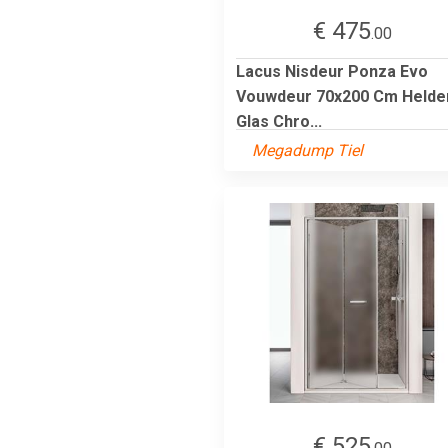
€ 475
.00
Lacus Nisdeur Ponza Evo
Vouwdeur 70x200 Cm Helde
Glas Chro...
Megadump Tiel
€ 525