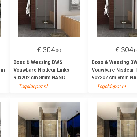
€ 304
€ 304
.00
.
Boss & Wessing BWS
Boss & Wessing B
mm
Vouwbare Nisdeur Links
Vouwbare Nisdeur 
90x202 cm 8mm NANO
90x202 cm 8mm NAN
Tegeldepot.nl
Tegeldepot.nl