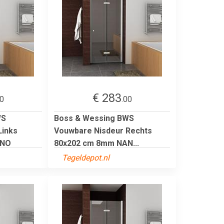
€ 283
00
.00
WS
Boss & Wessing BWS
Links
Vouwbare Nisdeur Rechts
ANO
80x202 cm 8mm NAN...
Tegeldepot.nl