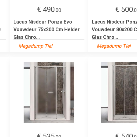
€ 490
€ 500
.00
.
Lacus Nisdeur Ponza Evo
Lacus Nisdeur Pon
r
Vouwdeur 75x200 Cm Helder
Vouwdeur 80x200 C
Glas Chro...
Glas Chro...
Megadump Tiel
Megadump Tiel
€ 535
€ 540