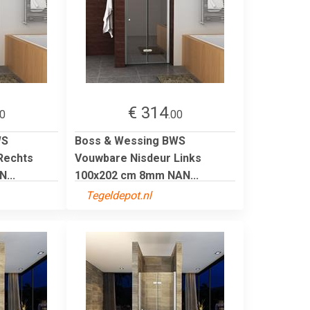
€ 314
00
.00
WS
Boss & Wessing BWS
Rechts
Vouwbare Nisdeur Links
...
100x202 cm 8mm NAN...
Tegeldepot.nl