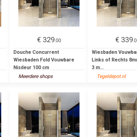
€ 329
€ 339
.00
.
Douche Concurrent
Wiesbaden Vouwbar
Wiesbaden Fold Vouwbare
Links of Rechts 8
Nisdeur 100 cm
3 m...
Meerdere shops
Tegeldepot.nl