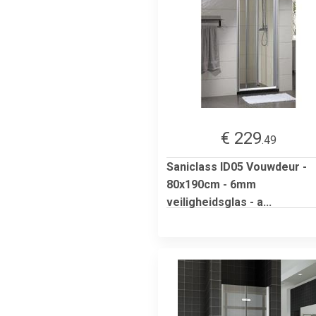
€ 229
.49
Saniclass ID05 Vouwdeur -
80x190cm - 6mm
veiligheidsglas - a...