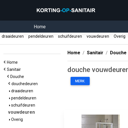
Home
draaideuren
pendeldeuren
schuifdeuren
vouwdeuren
Overig
Home
Sanitair
Douche
Home
douche vouwdeure
Sanitair
Douche
MERK:
douchedeuren
draaideuren
pendeldeuren
schuifdeuren
vouwdeuren
Overig