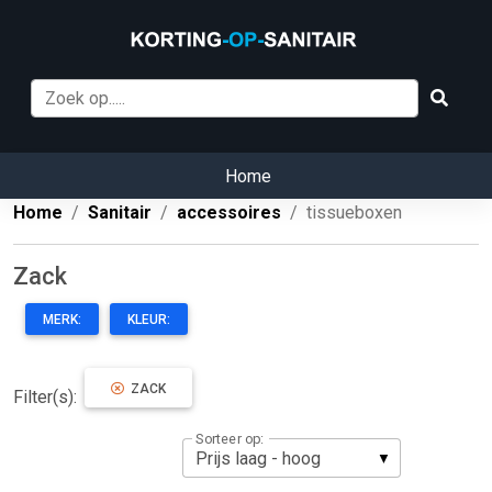
Home
Home
Sanitair
accessoires
tissueboxen
Zack
MERK:
KLEUR:
ZACK
Filter(s):
Sorteer op: