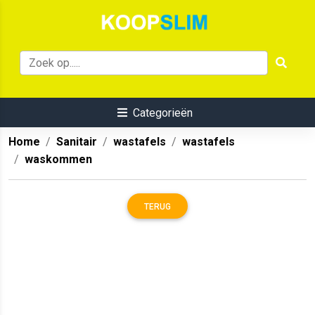
Categorieën
Home
Sanitair
wastafels
wastafels
waskommen
TERUG