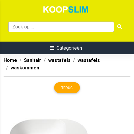
Categorieën
Home
Sanitair
wastafels
wastafels
waskommen
TERUG