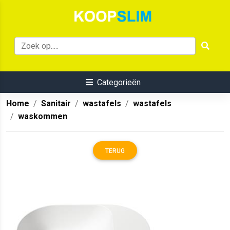
Categorieën
Home
Sanitair
wastafels
wastafels
waskommen
TERUG