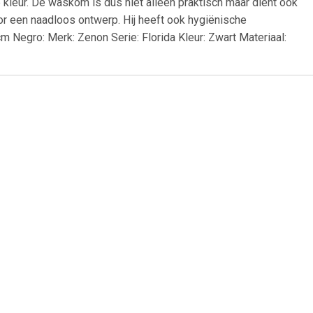
 kleur. De waskom is dus niet alleen praktisch maar dient ook
oor een naadloos ontwerp. Hij heeft ook hygiënische
 Negro: Merk: Zenon Serie: Florida Kleur: Zwart Materiaal:
99
€ 40.00
90x390x135
vidaXL Wastafel 41x12,5
cm keramiek wit