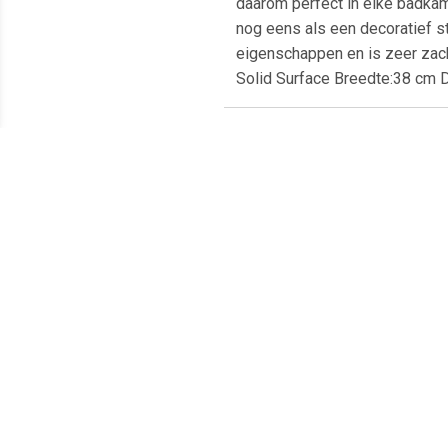
daarom perfect in elke badkam
nog eens als een decoratief st
eigenschappen en is zeer zach
Solid Surface Breedte:38 cm 
Meest populaire producten
€ 18.35
€ 12.50
chroom ring overloopring
Zeeppomp Marmer Wit
A
wastafels
Are