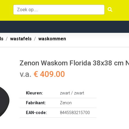
ls
wastafels
waskommen
Zenon Waskom Florida 38x38 cm 
v.a.
€ 409.00
Kleuren:
zwart / zwart
Fabrikant:
Zenon
EAN-code:
8445583215700