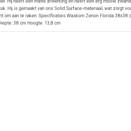
er. Hij heeft een matte afwerking en heeft een erg mooie zwarte
uk. Hij is gemaakt van ons Solid Surface-materiaal, wat zorgt v
t om aan te raken. Specificaties Waskom Zenon Florida 38x38 cm
Diepte: 38 cm Hoogte: 13,8 cm
€ 148.00
€ 129.00
€ 64.
quazuro wastafel
AquaVive opzetwastafel
Elite lavabo 5
zzo 60 cm glanzend
Bouzanne keramiek 51cm
mm