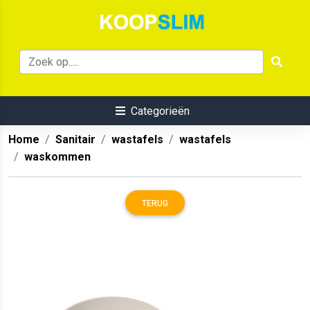
Categorieën
Home
Sanitair
wastafels
wastafels
waskommen
TERUG