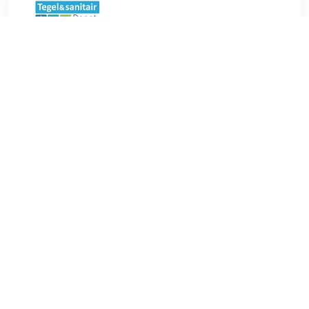
€ 409.00
Verzenden: € 0.00
28 dagen
€ 409.00
Verzenden: € 0.00
5
Waskom Zenon Florida 38x38 cm Natural Deze prachtige
waskom van het merk Zenon komt uit de serie Florida. Deze
waskom is is stijlvol en tijdloos en past daarom perfect in