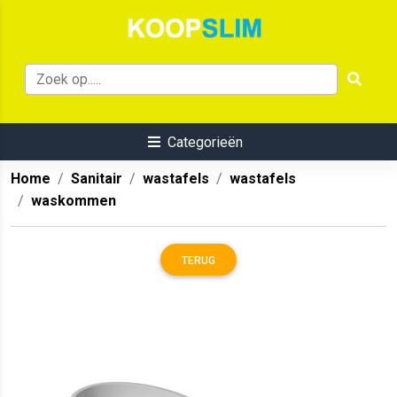
Categorieën
Home
Sanitair
wastafels
wastafels
waskommen
TERUG