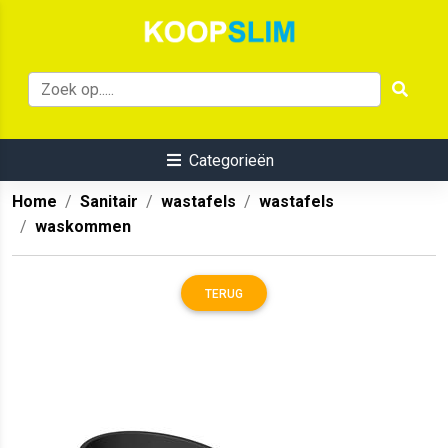
Categorieën
Home
Sanitair
wastafels
wastafels
waskommen
TERUG