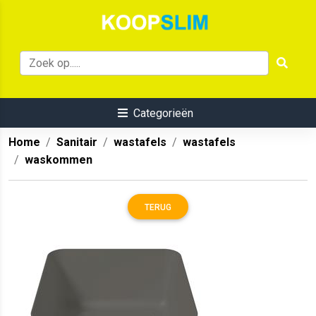
Categorieën
Home
Sanitair
wastafels
wastafels
waskommen
TERUG