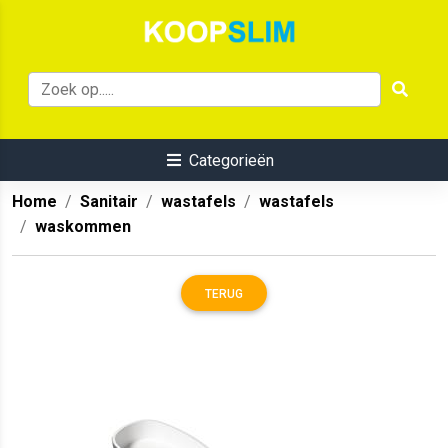
Categorieën
Home
Sanitair
wastafels
wastafels
waskommen
TERUG