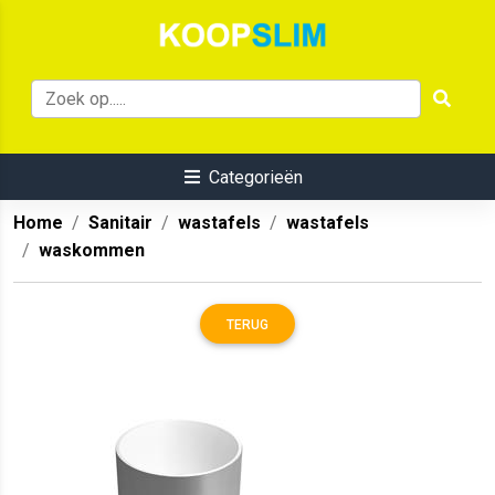
Categorieën
Home
Sanitair
wastafels
wastafels
waskommen
TERUG