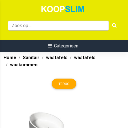
Categorieën
Home
Sanitair
wastafels
wastafels
waskommen
TERUG