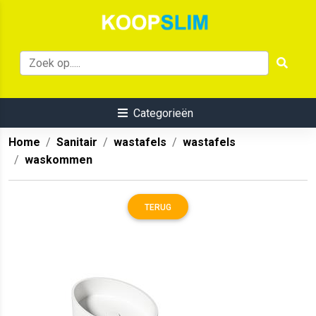
Categorieën
Home
Sanitair
wastafels
wastafels
waskommen
TERUG