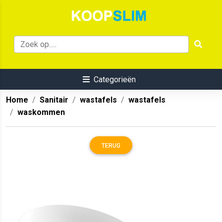
Categorieën
Home
Sanitair
wastafels
wastafels
waskommen
TERUG