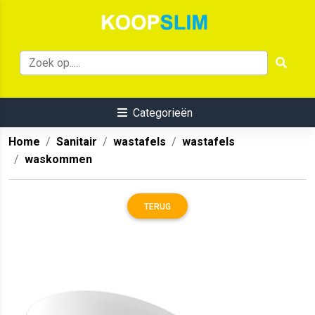
Categorieën
Home
Sanitair
wastafels
wastafels
waskommen
TERUG