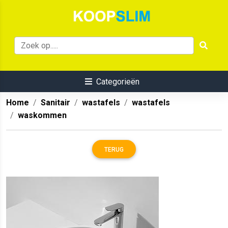
Categorieën
Home
Sanitair
wastafels
wastafels
waskommen
TERUG