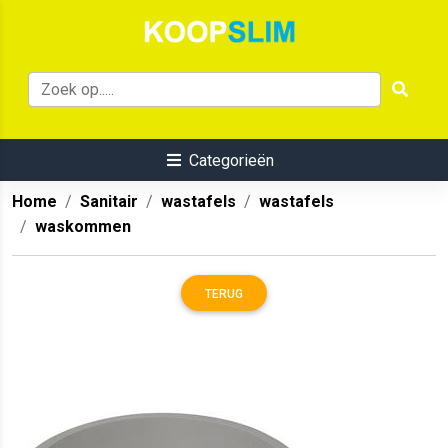
Categorieën
Home
Sanitair
wastafels
wastafels
waskommen
TERUG